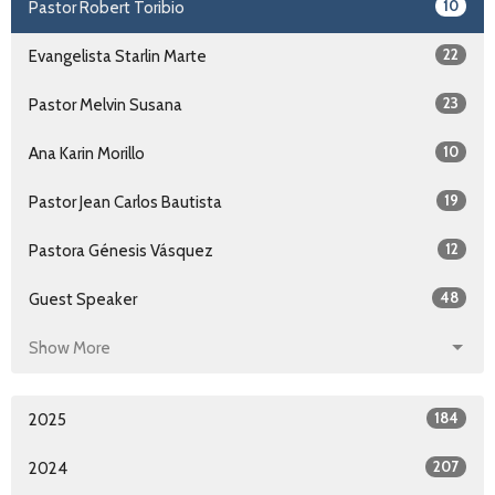
10
Pastor Robert Toribio
22
Evangelista Starlin Marte
23
Pastor Melvin Susana
10
Ana Karin Morillo
19
Pastor Jean Carlos Bautista
12
Pastora Génesis Vásquez
48
Guest Speaker
Show More
184
2025
207
2024