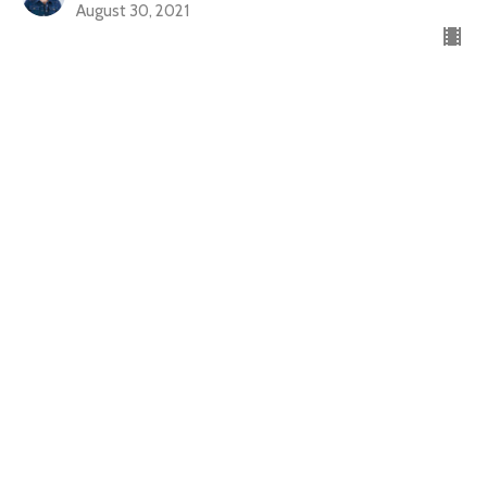
August 30, 2021
No le evites las consecuencias
Fortaleciendo los lazos
Pastora Yesenia Then
Pastora de Centro Cristiano Soplo de Vida
August 23, 2021