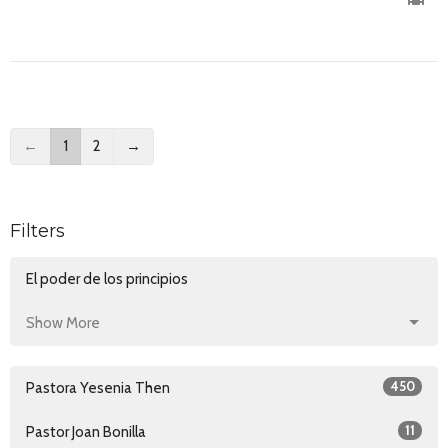
←
1
2
→
Filters
El poder de los principios
Show More
450
Pastora Yesenia Then
11
Pastor Joan Bonilla