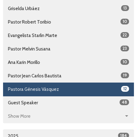
13
Griselda Urbáez
10
Pastor Robert Toribio
22
Evangelista Starlin Marte
23
Pastor Melvin Susana
10
Ana Karin Morillo
19
Pastor Jean Carlos Bautista
12
Pastora Génesis Vásquez
48
Guest Speaker
Show More
184
2025