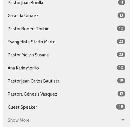
11
Pastor Joan Bonilla
13
Griselda Urbáez
10
Pastor Robert Toribio
22
Evangelista Starlin Marte
23
Pastor Melvin Susana
10
Ana Karin Morillo
19
Pastor Jean Carlos Bautista
12
Pastora Génesis Vásquez
48
Guest Speaker
Show More