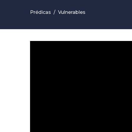
Prédicas
Vulnerables