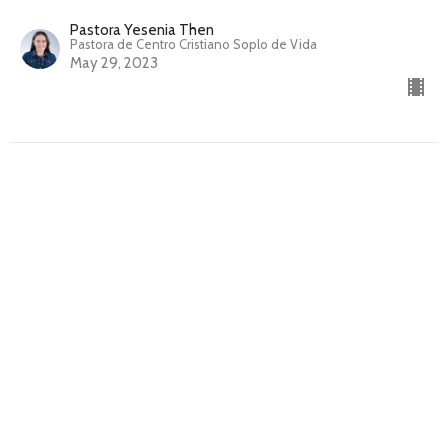
Pastora Yesenia Then
Pastora de Centro Cristiano Soplo de Vida
May 29, 2023
CURRENT MENSAJE
El espíritu de intimidación y temor
Tácticas esenciales para ganar las batallas de la vida
Pastor David Velázquez
May 22, 2023