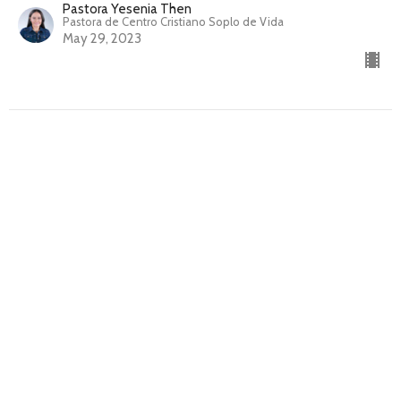
Pastora Yesenia Then
Pastora de Centro Cristiano Soplo de Vida
May 29, 2023
El espíritu de intimidación y temor
Tácticas esenciales para ganar las batallas de la vida
Pastor David Velázquez
May 22, 2023
Venciendo el espíritu de
estancamiento e intimidación