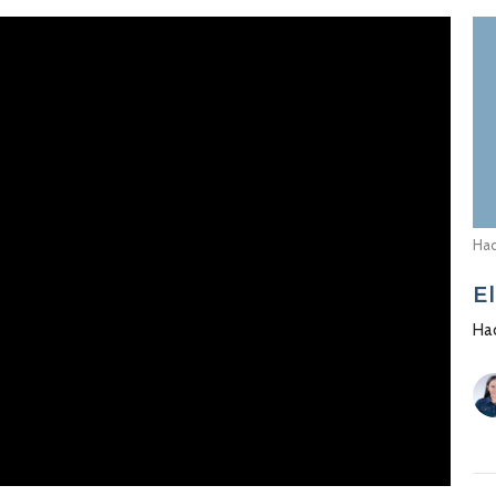
Hac
E
Ha