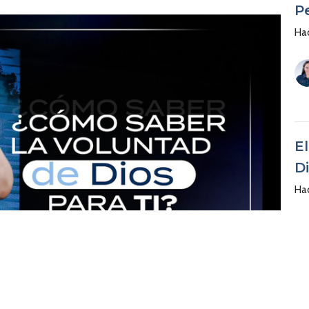
P
Ha
E
D
Ha
D