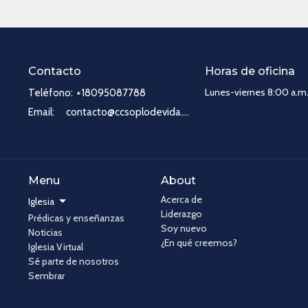
Contacto
Horas de oficina
Lunes-viernes 8:00 a.m.
Teléfono:
+18095087788
Email
:
contacto@ccsoplodevida.com
Menu
About
Acerca de
Iglesia
Liderazgo
Prédicas y enseñanzas
Soy nuevo
Noticias
¿En qué creemos?
Iglesia Virtual
Sé parte de nosotros
Sembrar